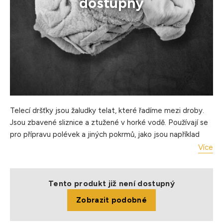
dostupný
Telecí dršťky jsou žaludky telat, které řadíme mezi droby.
Jsou zbavené sliznice a ztužené v horké vodě. Používají se
pro přípravu polévek a jiných pokrmů, jako jsou například
zadělávané dršťky. Telecí dršťky jsou snadno stravitelné a
Více
jsou zdrojem vápníku a fosforu. Oblíbená dršťková polévka
patří k českým klasikám.
Tento produkt již není dostupný
Úprava: dušení,
Zobrazit podobné
Hmotnost balení: cca 2 kg
Balení: hluboce zmrazené, jednotlivě balené po 1 ks,