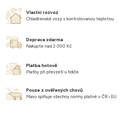
vakuované
Pokyny pro skladování: skladujte při teplotě -18°C a nižší.
Vlastní rozvoz
Uchování u spotřebitele v chladničce při teplotě +0°C až
Chladírenské vozy s kontrolovanou teplotou.
+7°C maximálně 24 hodin.
Uchování u spotřebitele v mrazničce: při -6°C 3 dny, při
-12°C 21 dní, při -18°C viz datum minimální trvanlivosti.
Doprava zdarma
Výrobek je určen k tepelné úpravě!
Nakupte nad 2 000 Kč
Po rozmrazení spotřebujte do 24h.
Po rozmrazení opět nezamražujte!
Platba hotově
Platby při převzetí u řidiče
Pouze z ověřených chovů
Maso splňuje všechny normy platné v ČR i EU.