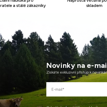
iální nabídka pro
Naprostá většina po
atele a stálé zákazníky
skladem
Novinky na e-mai
Získáte exkluzivní přístup k novink