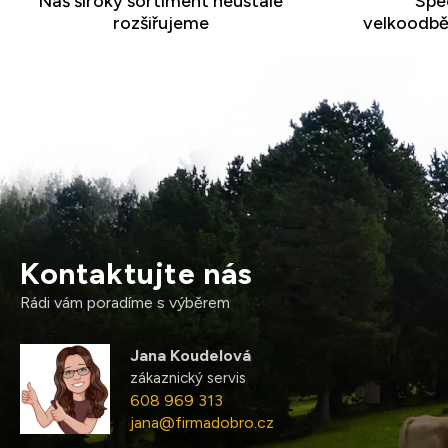
Náš široký sortiment neustále
Spec
rozšiřujeme
velkoodběr
Kontaktujte nás
Rádi vám poradíme s výběrem
Jana Koudelová
zákaznický servis
608 969 313
jana@firmadobro.cz