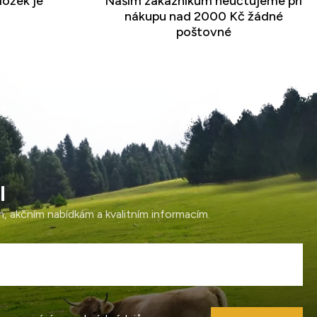
ložek je
Našim zákazníkům neúčtujeme při
nákupu nad 2000 Kč žádné
poštovné
l
ám, akčním nabídkám a kvalitním informacím.