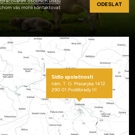
zpracováním osobních údajů
.
ODESLAT
chom vás mohli kontaktovat.
Sídlo společnosti
nám. T. G. Masaryka 1412
290 01 Poděbrady III