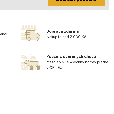
i teplotě +0°C až +7°C maximálně 24 hodin.
-6°C 3 dny, při -12°C 21 dní, při -18°C viz datum
Doprava zdarma
vanou
Nakupte nad 2 000 Kč
Pouze z ověřených chovů
Maso splňuje všechny normy platné
v ČR i EU.