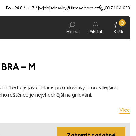
00
00
Po - Pá 8
- 17
objednavky@firmadobro.cz
607 104 633
0
Hledat
Přihlásit
Košík
á BRA – M
i hřbetu je jako dělané pro milovníky prorostlejších
o roštěnce je nejvhodnější na grilování.
Více
lené, vakuované
otě -18°C a nižší.
ý
Zobrazit podobné