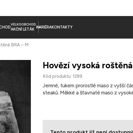
VELKOOBCHOD
CHOD
KARIÉRA
KONTAKTY
AKČNÍ LETÁK
štěná BRA – M
Hovězí vysoká roštěn
Kód produktu: 1289
Jemné, tukem prorostlé maso z vyšší část
steaků. Měkké a šťavnaté maso z vysokéh
Úprava: grilování
Hmotnost balení: cca 2,5 kg
Balení: hluboce zmrazené, jednotlivě ba
Pokyny pro skladování: skladujte při tepl
Tento produkt již není dostupn