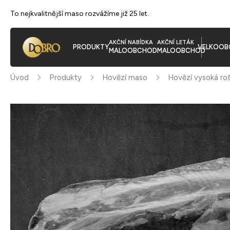
To nejkvalitnější maso rozvážíme již 25 let.
AKČNÍ NABÍDKA
AKČNÍ LETÁK
PRODUKTY
VELKOOB
MALOOBCHOD
MALOOBCHOD
Úvod
Produkty
Hovězí maso
Hovězí vysoká ro