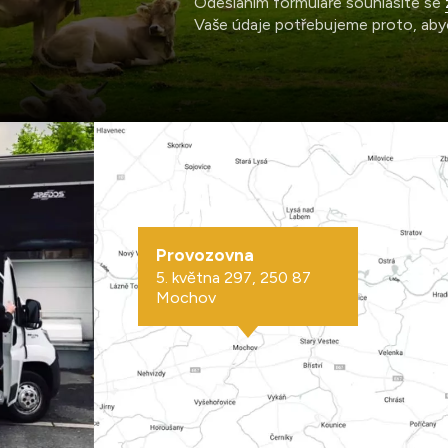
Odesláním formuláře souhlasíte se
Vaše údaje potřebujeme proto, aby
Provozovna
5. května 297, 250 87
Mochov