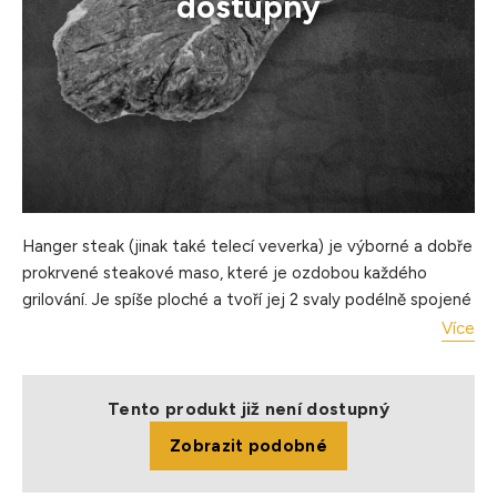
dostupný
Hanger steak (jinak také telecí veverka) je výborné a dobře
prokrvené steakové maso, které je ozdobou každého
grilování. Je spíše ploché a tvoří jej 2 svaly podélně spojené
blánou. Idelaní na grilovaní a pečení.
Více
Úprava: pečení, grilovaní
Hmotnost balení: cca 1,5 kg
Balení: chlazené, jednotlivě balené po cca 4 ks, vakuované
Tento produkt již není dostupný
Skladování: Uchovávejte při teplotě 0–4 °C
Zobrazit podobné