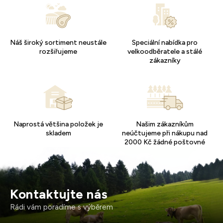
Náš široký sortiment neustále
Speciální nabídka pro
rozšiřujeme
velkoodběratele a stálé
zákazníky
Naprostá většina položek je
Našim zákazníkům
skladem
neúčtujeme při nákupu nad
2000 Kč žádné poštovné
Kontaktujte nás
Rádi vám poradíme s výběrem