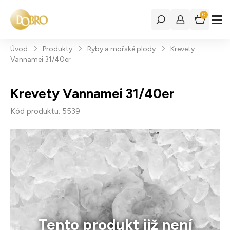
0
Úvod
Produkty
Ryby a mořské plody
Krevety
Vannamei 31/40er
Krevety Vannamei 31/40er
Kód produktu: 5539
Tento produkt již není