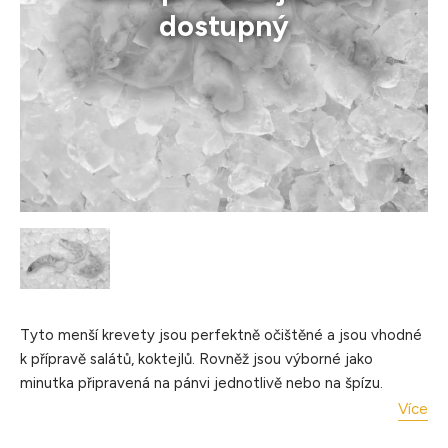
dostupný
Tyto menší krevety jsou perfektně očištěné a jsou vhodné
k přípravě salátů, koktejlů. Rovněž jsou výborné jako
minutka připravená na pánvi jednotlivě nebo na špízu.
Více
Krevety Vannamei 31/40er