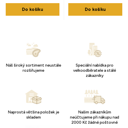
Do košíku
Do košíku
Náš široký sortiment neustále
Speciální nabídka pro
rozšiřujeme
velkoodběratele a stálé
zákazníky
Naprostá většina položek je
Našim zákazníkům
skladem
neúčtujeme při nákupu nad
2000 Kč žádné poštovné