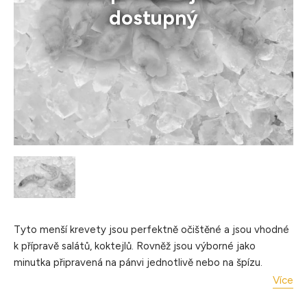
dostupný
Tyto menší krevety jsou perfektně očištěné a jsou vhodné
k přípravě salátů, koktejlů. Rovněž jsou výborné jako
minutka připravená na pánvi jednotlivě nebo na špízu.
Více
Krevety Vannamei 90/120