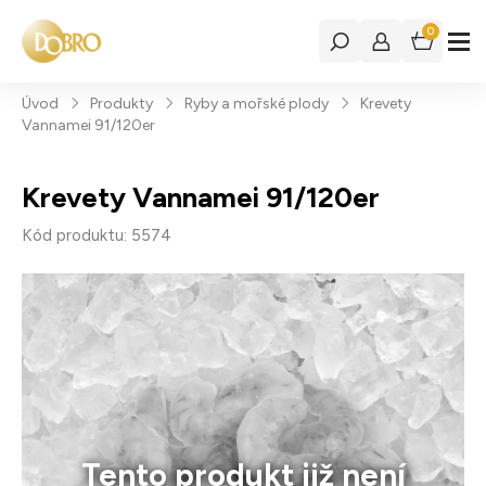
0
Úvod
Produkty
Ryby a mořské plody
Krevety
Vannamei 91/120er
Krevety Vannamei 91/120er
Kód produktu: 5574
Tento produkt již není