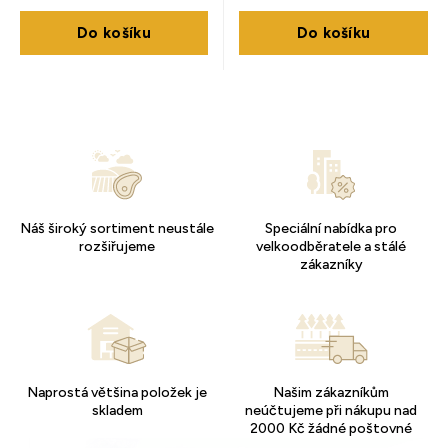
Do košíku
Do košíku
Náš široký sortiment neustále
Speciální nabídka pro
rozšiřujeme
velkoodběratele a stálé
zákazníky
Naprostá většina položek je
Našim zákazníkům
skladem
neúčtujeme při nákupu nad
2000 Kč žádné poštovné