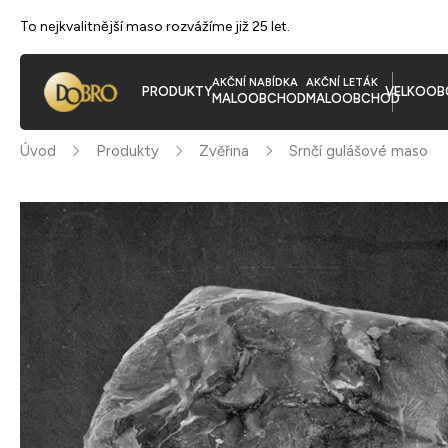
To nejkvalitnější maso rozvážíme již 25 let.
AKČNÍ NABÍDKA
AKČNÍ LETÁK
PRODUKTY
VELKOOB
MALOOBCHOD
MALOOBCHOD
Úvod
Produkty
Zvěřina
Srnčí gulášové maso