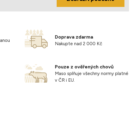
Doprava zdarma
vanou
Nakupte nad 2 000 Kč
Pouze z ověřených chovů
Maso splňuje všechny normy platné
v ČR i EU.