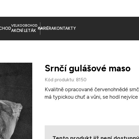
VELKOOBCHOD
CHOD
KARIÉRA
KONTAKTY
AKČNÍ LETÁK
Srnčí gulášové maso
Kód produktu: 8150
Kvalitně opracované červenohnědé srnčí
má typickou chuť a vůni, se hodí nejvíce
Úprava: dušení
Hmotnost balení: 2,5 kg
Balení: vakuované
Tento produkt již není dostupn