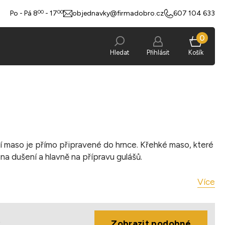
00
00
Po - Pá 8
- 17
objednavky@firmadobro.cz
607 104 633
0
Hledat
Přihlásit
Košík
 maso je přímo připravené do hrnce. Křehké maso, které
 na dušení a hlavně na přípravu gulášů.
Více
ý
Zobrazit podobné