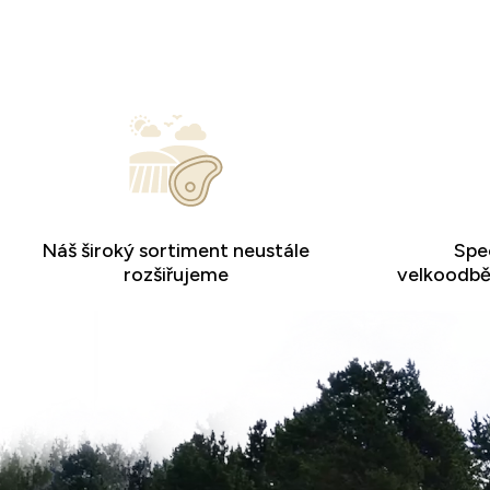
Náš široký sortiment neustále
Spec
rozšiřujeme
velkoodběr