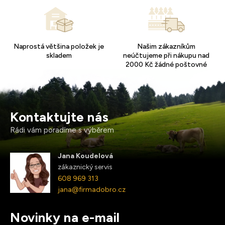
Naprostá většina položek je
Našim zákazníkům
skladem
neúčtujeme při nákupu nad
2000 Kč žádné poštovné
Kontaktujte nás
Rádi vám poradíme s výběrem
Jana Koudelová
zákaznický servis
608 969 313
jana@firmadobro.cz
Novinky na e-mail