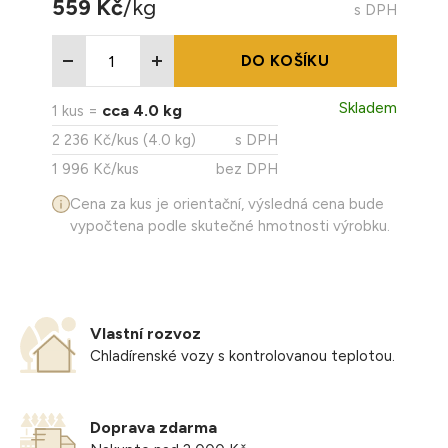
559 Kč
/kg
s DPH
Balení: chlazené, balené po cca 1 ks, vakuované
Skladování: Uchovávejte při teplotě 0–4 °C
DO KOŠÍKU
Skladem
cca 4.0 kg
1 kus =
2 236 Kč/kus (4.0 kg)
s DPH
1 996 Kč/kus
bez DPH
Cena za kus je orientační, výsledná cena bude
vypočtena podle skutečné hmotnosti výrobku.
Vlastní rozvoz
Chladírenské vozy s kontrolovanou teplotou.
Doprava zdarma