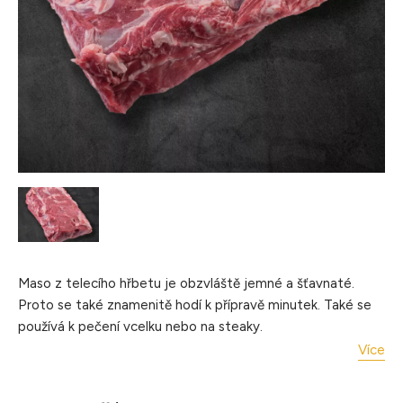
Maso z telecího hřbetu je obzvláště jemné a šťavnaté.
Proto se také znamenitě hodí k přípravě minutek. Také se
používá k pečení vcelku nebo na steaky.
Více
Úprava: pečení, smažení, grilovaní
Hmotnost balení: cca 3 kg