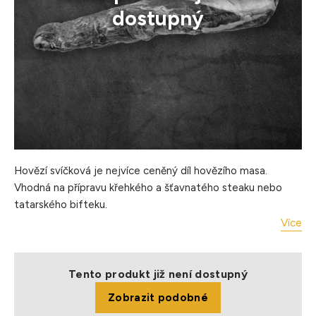
dostupný
Hovězí svíčková je nejvíce ceněný díl hovězího masa.
Vhodná na přípravu křehkého a šťavnatého steaku nebo
tatarského bifteku.
Více
Úprava: grilování, minutková úprava
Hmotnost balení: cca 2 kg
Balení: chlazené, jednotlivě balené, vakuované
Tento produkt již není dostupný
Skladování: Uchovávejte při teplotě 0–4 °C
Zobrazit podobné