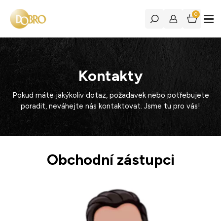
0
Kontakty
Pokud máte jakýkoliv dotaz, požadavek nebo potřebujete
poradit, neváhejte nás kontaktovat. Jsme tu pro vás!
Obchodní zástupci