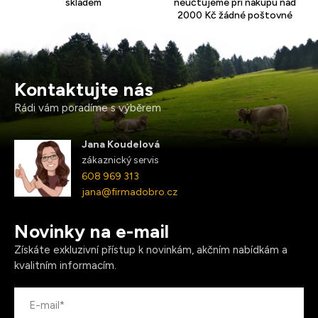
skladem
neúčtujeme při nákupu nad
2000 Kč žádné poštovné
Kontaktujte nás
Rádi vám poradíme s výběrem
Jana Koudelová
zákaznický servis
608 969 313
jana@firmadobro.cz
Novinky na e-mail
Získáte exkluzivní přístup k novinkám, akčním nabídkám a
kvalitním informacím.