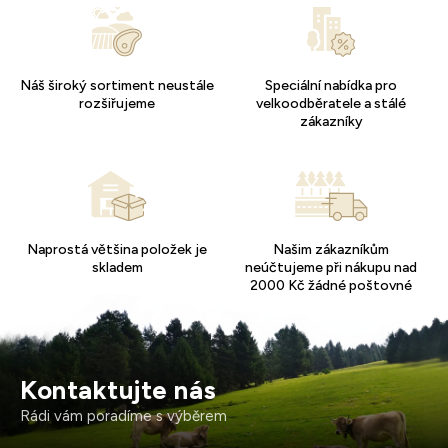
Náš široký sortiment neustále
Speciální nabídka pro
rozšiřujeme
velkoodběratele a stálé
zákazníky
Naprostá většina položek je
Našim zákazníkům
skladem
neúčtujeme při nákupu nad
2000 Kč žádné poštovné
Kontaktujte nás
Rádi vám poradíme s výběrem