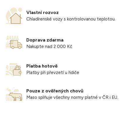
Uchování u spotřebitele v chladničce při teplotě +0°C až
+7°C maximálně 24 hodin.
Vlastní rozvoz
Uchování u spotřebitele v mrazničce: při -6°C 3 dny, při
Chladírenské vozy s kontrolovanou teplotou.
-12°C 21 dní, při -18°C viz datum minimální trvanlivosti.
Výrobek je určen k tepelné úpravě!
Po rozmrazení spotřebujte do 24h.
Doprava zdarma
Po rozmrazení opět nezamražujte!
Nakupte nad 2 000 Kč
Platba hotově
Platby při převzetí u řidiče
Pouze z ověřených chovů
Maso splňuje všechny normy platné v ČR i EU.