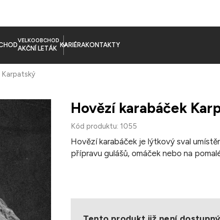
VELKOOBCHOD
CHOD
KARIÉRA
KONTAKTY
AKČNÍ LETÁK
 Karpatský
Hovězí karabáček Kar
Kód produktu: 1055
Hovězí karabáček je lýtkový sval umístěn
přípravu gulášů, omáček nebo na pomalé
Úprava: dušení, vaření, pomalé pečení
Hmotnost balení: cca 1,5 kg
Balení: chlazené, jednotlivě balené, vak
Skladování: Uchovávejte při teplotě 0–
Tento produkt již není dostupn