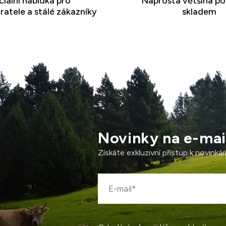
iální nabídka pro
Naprostá většina po
atele a stálé zákazníky
skladem
Novinky na e-mai
Získáte exkluzivní přístup k novink