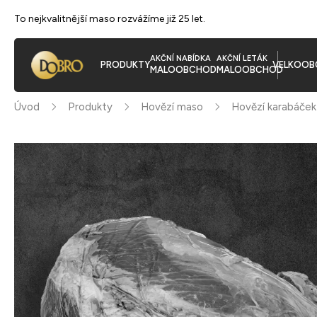
To nejkvalitnější maso rozvážíme již 25 let.
AKČNÍ NABÍDKA
AKČNÍ LETÁK
PRODUKTY
VELKOOB
MALOOBCHOD
MALOOBCHOD
Úvod
Produkty
Hovězí maso
Hovězí karabáček