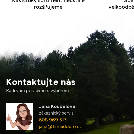
Náš široký sortiment neustále
Spec
rozšiřujeme
velkoodběr
Kontaktujte nás
Rádi vám poradíme s výběrem
Jana Koudelová
zákaznický servis
608 969 313
jana@firmadobro.cz