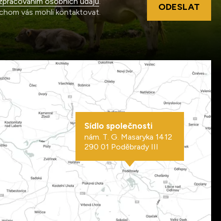
zpracováním osobních údajů
.
ODESLAT
chom vás mohli kontaktovat.
Sídlo společnosti
nám. T. G. Masaryka 1412
290 01 Poděbrady III