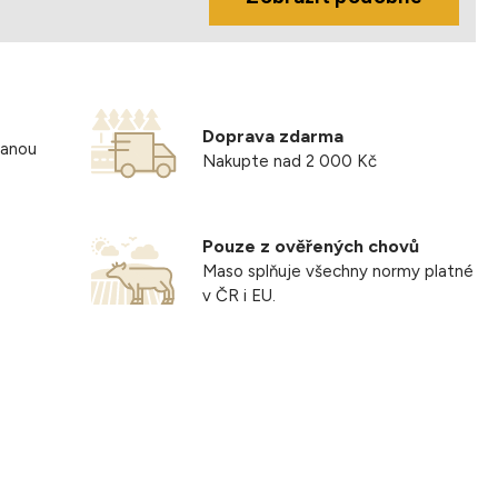
Doprava zdarma
vanou
Nakupte nad 2 000 Kč
Pouze z ověřených chovů
Maso splňuje všechny normy platné
v ČR i EU.