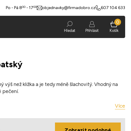
00
00
Po - Pá 8
- 17
objednavky@firmadobro.cz
607 104 633
0
Hledat
Přihlásit
Košík
patský
ý výš než kližka a je tedy méně šlachovitý. Vhodný na
 pečení.
Více
uované
4 °C
ý
Zobrazit podobné