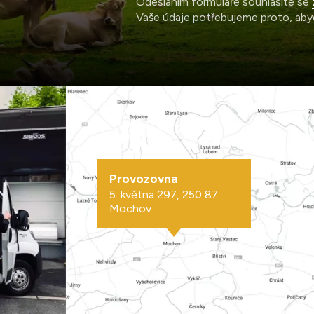
Odesláním formuláře souhlasíte se
Vaše údaje potřebujeme proto, aby
Provozovna
5. května 297, 250 87
Mochov