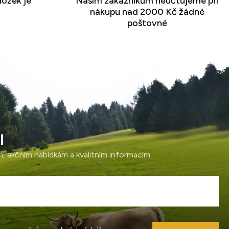
ložek je
Našim zákazníkům neúčtujeme při
nákupu nad 2000 Kč žádné
poštovné
l
ám, akčním nabídkám a kvalitním informacím.