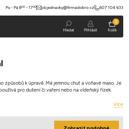
00
00
Po - Pá 8
- 17
objednavky@firmadobro.cz
607 104 633
0
Hledat
Přihlásit
Košík
l
ho způsobů k úpravě. Má jemnou chuť a voňavé maso. Je
 používá pro dušení či vaření nebo na vídeňský řízek.
Více
 ks, vakuované
4 °C
ý
Zobrazit podobné