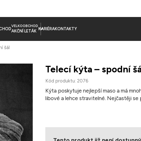
VELKOOBCHOD
CHOD
KARIÉRA
KONTAKTY
AKČNÍ LETÁK
í šál
Telecí kýta – spodní šá
Kód produktu: 2076
Kýta poskytuje nejlepší maso a má mno
libové a lehce stravitelné. Nejčastěji se
Úprava: dušení, pečení, smažení
Hmotnost balení: cca 3 kg
Balení: chlazené, jednotlivě balené po 1
Skladování: Uchovávejte při teplotě 0–
Tento produkt již není dostupn