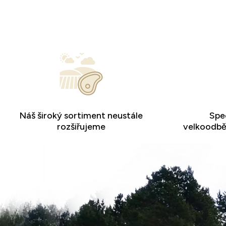
Náš široký sortiment neustále
Spec
rozšiřujeme
velkoodběr