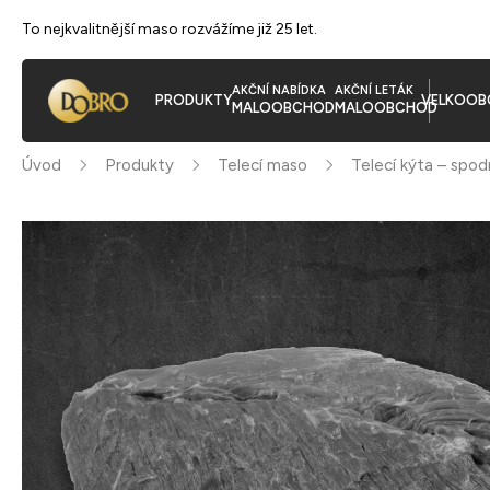
To nejkvalitnější maso rozvážíme již 25 let.
AKČNÍ NABÍDKA
AKČNÍ LETÁK
PRODUKTY
VELKOOB
MALOOBCHOD
MALOOBCHOD
Úvod
Produkty
Telecí maso
Telecí kýta – spodn