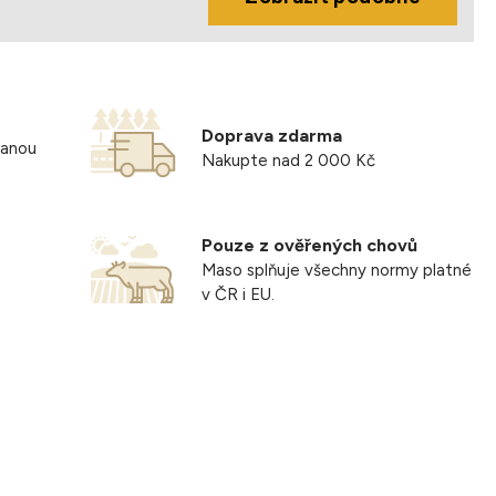
Doprava zdarma
vanou
Nakupte nad 2 000 Kč
Pouze z ověřených chovů
Maso splňuje všechny normy platné
v ČR i EU.