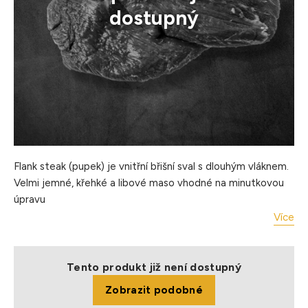
dostupný
Flank steak (pupek) je vnitřní břišní sval s dlouhým vláknem.
Velmi jemné, křehké a libové maso vhodné na minutkovou
úpravu
Více
Úprava: grilování, pečení
Hmotnost balení: cca 2 kg
Balení: chlazené, balené po 1-3 ks, vakuované
Tento produkt již není dostupný
Skladování: Uchovávejte při teplotě 0–4 °C
Zobrazit podobné