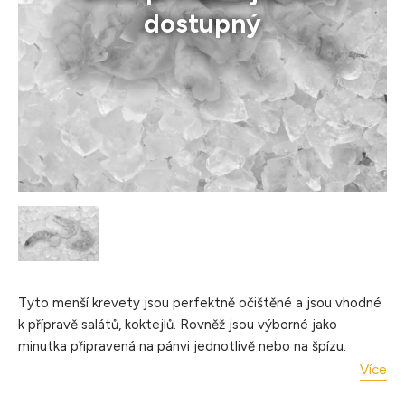
dostupný
Tyto menší krevety jsou perfektně očištěné a jsou vhodné
k přípravě salátů, koktejlů. Rovněž jsou výborné jako
minutka připravená na pánvi jednotlivě nebo na špízu.
Více
Krevety Vannamei 31/40er