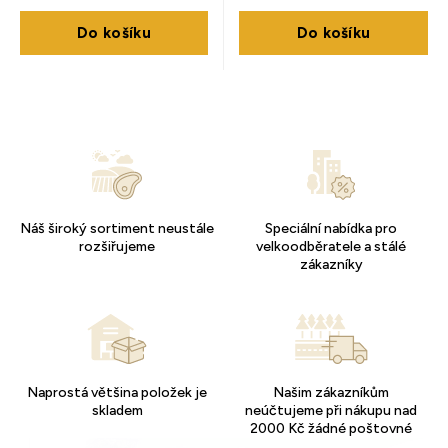
Do košíku
Do košíku
Náš široký sortiment neustále
Speciální nabídka pro
rozšiřujeme
velkoodběratele a stálé
zákazníky
Naprostá většina položek je
Našim zákazníkům
skladem
neúčtujeme při nákupu nad
2000 Kč žádné poštovné