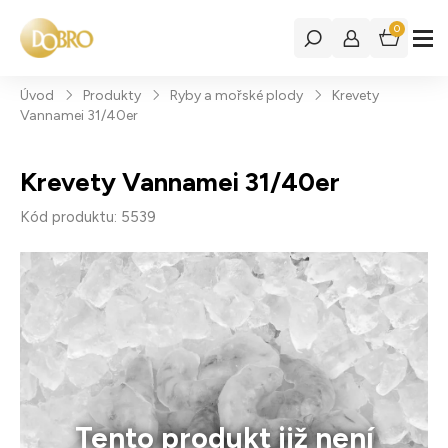
0
Úvod
Produkty
Ryby a mořské plody
Krevety
Vannamei 31/40er
Krevety Vannamei 31/40er
Kód produktu: 5539
Tento produkt již není