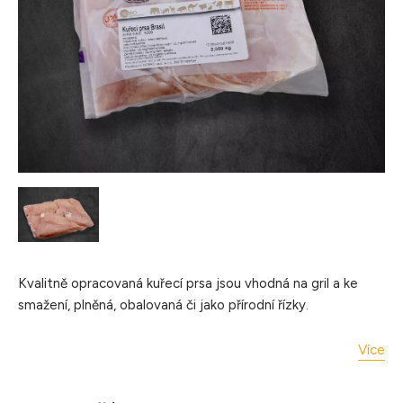
Kvalitně opracovaná kuřecí prsa jsou vhodná na gril a ke
smažení, plněná, obalovaná či jako přírodní řízky.
Úprava: grilování, pečení, smažení
Více
Hmotnost balení: 2 kg
Balení: hluboce zmrazené, vakuované, Obsah soli: max 1,8%.