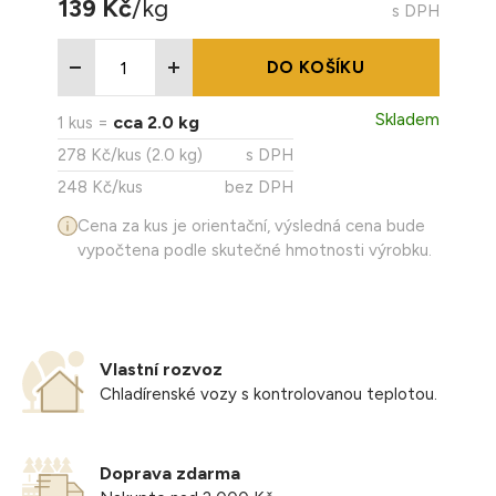
139 Kč
/kg
s DPH
Pokyny pro skladování: skladujte při teplotě -18°C a nižší.
Uchování u spotřebitele v chladničce při teplotě +0°C až
+7°C maximálně 24 hodin.
DO KOŠÍKU
Uchování u spotřebitele v mrazničce: při -6°C 3 dny, při
Skladem
-12°C 21 dní, při -18°C viz datum minimální trvanlivosti.
cca 2.0 kg
1 kus =
Výrobek je určen k tepelné úpravě!
278 Kč/kus (2.0 kg)
s DPH
Po rozmrazení spotřebujte do 24h.
248 Kč/kus
bez DPH
Po rozmrazení opět nezamražujte!
Cena za kus je orientační, výsledná cena bude
vypočtena podle skutečné hmotnosti výrobku.
Vlastní rozvoz
Chladírenské vozy s kontrolovanou teplotou.
Doprava zdarma