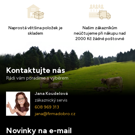
Naprostá většina položek je
Našim zákazníkům
skladem
neúčtujeme při nákupu nad
2000 Kč žádné poštovné
Kontaktujte nás
Rádi vám poradíme s výběrem
Jana Koudelová
zákaznický servis
608 969 313
jana@firmadobro.cz
Novinky na e-mail