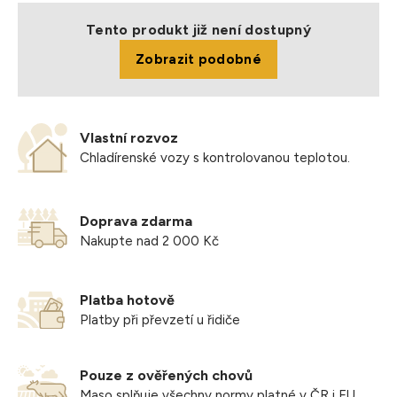
Úprava: pečení, uzení
Hmotnost balení: cca 2 kg
Tento produkt již není dostupný
Balení: hluboce zmrazené, jednotlivě balené po 1 ks,
Zobrazit podobné
vakuované
Pokyny pro skladování: skladujte při teplotě -18°C a nižší.
Uchování u spotřebitele v chladničce při teplotě +0°C až
+7°C maximálně 24 hodin.
Vlastní rozvoz
Uchování u spotřebitele v mrazničce: při -6°C 3 dny, při
Chladírenské vozy s kontrolovanou teplotou.
-12°C 21 dní, při -18°C viz datum minimální trvanlivosti.
Výrobek je určen k tepelné úpravě!
Po rozmrazení spotřebujte do 24h.
Doprava zdarma
Po rozmrazení opět nezamražujte!
Nakupte nad 2 000 Kč
Platba hotově
Platby při převzetí u řidiče
Pouze z ověřených chovů
Maso splňuje všechny normy platné v ČR i EU.