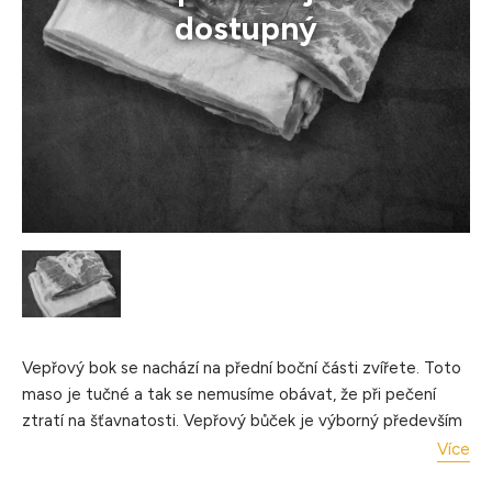
dostupný
Vepřový bok se nachází na přední boční části zvířete. Toto
maso je tučné a tak se nemusíme obávat, že při pečení
ztratí na šťavnatosti. Vepřový bůček je výborný především
na pečení, ale hodí se i na mletí a dělají se z něj výpečky.
Více