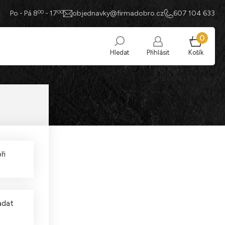
00
00
Po - Pá 8
- 17
objednavky@firmadobro.cz
607 104 633
0
Hledat
Přihlásit
Košík
ři
adat