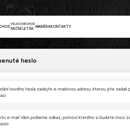
VELKOOBCHOD
CHOD
KARIÉRA
KONTAKTY
AKČNÍ LETÁK
enuté heslo
slání nového hesla zadejte e-mailovou adresu, kterou jste zadali p
aci.
nto e-mail Vám pošleme odkaz, pomocí kterého si budete moci z
eslo.