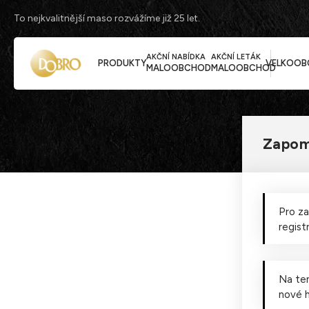
To nejkvalitnější maso rozvážíme již 25 let.
AKČNÍ NABÍDKA
AKČNÍ LETÁK
PRODUKTY
VELKOOB
MALOOBCHOD
MALOOBCHOD
Zapom
Zapomenuté
heslo
Pro za
registr
Na te
nové h